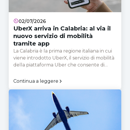
02/07/2026
UberX arriva in Calabria: al via il
nuovo servizio di mobilità
tramite app
La Calabria è la prima regione italiana in cui
viene introdotto UberX, il servizio di mobilità
della piattaforma Uber che consente di
prenotare un’auto tramite app. Il servizio,
pensato per ampliare le possibilità di
Continua a leggere
spostamento sul territorio, permette agli
utenti di richiedere una corsa direttamente
dall’app Uber, visualizzando in anticipo
informazioni utili come il prezzo del viaggio, i
tempi di arrivo e il percorso. Dopo la fase di
avvio, UberX sarà progressivamente esteso
anche ad altre aree della regione, tra cui