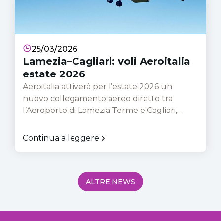
25/03/2026
Lamezia–Cagliari: voli Aeroitalia
estate 2026
Aeroitalia attiverà per l’estate 2026 un
nuovo collegamento aereo diretto tra
l’Aeroporto di Lamezia Terme e Cagliari,
rafforzando i collegamenti tra Calabria e
Sardegna nel periodo di maggiore domanda
Continua a leggere
turistica. Il servizio sarà operativo dal 4 luglio
al 29 agosto 2026, con due voli a settimana
programmati nei giorni di martedì e sabato.
La rotta sarà operata con aeromobili Boeing
ALTRE NEWS
737-800 da 189 posti, garantendo una
buona capacità di trasporto durante l’alta
stagione. I voli rappresentano una soluzione