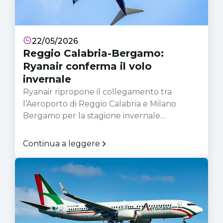
vendita della compagnia aerea.
22/05/2026
Reggio Calabria-Bergamo:
Ryanair conferma il volo
invernale
Ryanair ripropone il collegamento tra
l’Aeroporto di Reggio Calabria e Milano
Bergamo per la stagione invernale
2026/2027. La tratta sarà operativa dal 25
ottobre 2026 al 27 marzo 2027 con un volo
Continua a leggere
giornaliero. Dopo una temporanea
rimozione dai sistemi di prenotazione, la
rotta risulta nuovamente disponibile e sarà
presto aggiornata sui canali ufficiali della
compagnia.